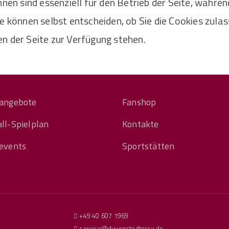
nen sind essenziell für den Betrieb der Seite, währen
e können selbst entscheiden, ob Sie die Cookies zulas
n der Seite zur Verfügung stehen.
angebote
Fanshop
Datenschutz im DSV
Impressum
ll-Spielplan
Kontakte
events
Sportstätten
+49 40 607 1969
service@duvenstedtersv.de