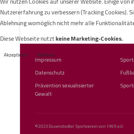
Wir nutzen Cookies auf unserer Website. Einige von ih
Nutzererfahrung zu verbessern (Tracking Cookies). Si
Ablehnung womöglich nicht mehr alle Funktionalitäte
Diese Webseite nutzt
keine Marketing-Cookies.
Akzeptieren
Ablehnen
Impressum
Sport
Datenschutz
Fußba
Prävention sexualisierter
Sport
Gewalt
©2023 Duvenstedter Sportverein von 1969 e.V.