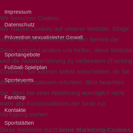
Impressum
Wir benutzen Cookies
Datenschutz
Wir nutzen Cookies auf unserer Website. Einige
Prävention sexualisierter Gewalt
von ihnen sind essenziell für den Betrieb der
Seite, während andere uns helfen, diese Website
Sportangebote
und die Nutzererfahrung zu verbessern (Tracking
Fußball-Spielplan
Cookies). Sie können selbst entscheiden, ob Sie
Sportevents
die Cookies zulassen möchten. Bitte beachten
Sie, dass bei einer Ablehnung womöglich nicht
Fanshop
mehr alle Funktionalitäten der Seite zur
Kontakte
Verfügung stehen.
Sportstätten
Diese Webseite nutzt
keine Marketing-Cookies.