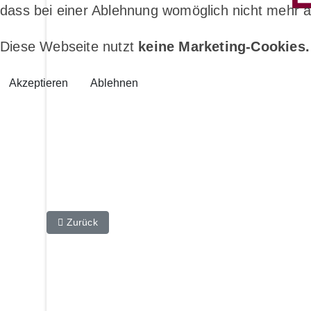
dass bei einer Ablehnung womöglich nicht mehr al
Diese Webseite nutzt
keine Marketing-Cookies.
Akzeptieren
Ablehnen
Vorheriger Beitrag: Neue Triathlonsparte beim DSV
Zurück